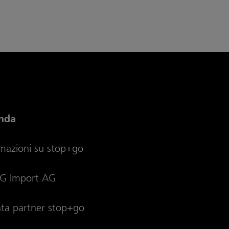
nda
rmazioni su stop+go
 Import AG
nta partner stop+go