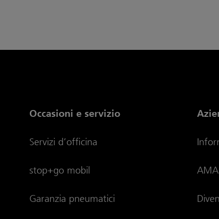
Occasioni e servizio
Azie
Servizi d’officina
Info
stop+go mobil
AMAG
Garanzia pneumatici
Dive