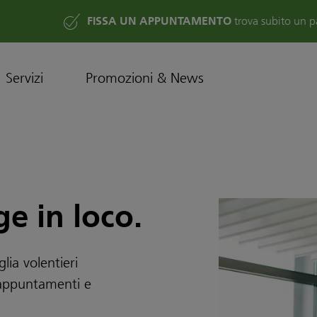
FISSA UN APPUNTAMENTO
trova subito un p
Servizi
Promozioni & News
ge in loco.
lia volentieri
i appuntamenti e