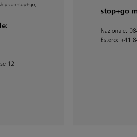
rship con stop+go,
stop+go m
le:
Nazionale: 0
Estero: +41 
sse 12