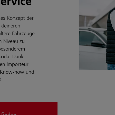
ervice
tes Konzept der
kleineren
ältere Fahrzeuge
m Niveau zu
 besonderem
koda. Dank
len Importeur
e, Know‑how und
0
 finden