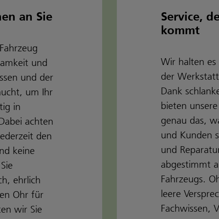
hen an Sie
Service, d
kommt
 Fahrzeug
Wir halten es 
amkeit und
der Werkstatt
ssen und der
Dank schlanke
aucht, um Ihr
bieten unsere
ig in
genau das, w
 Dabei achten
und Kunden 
jederzeit den
und Reparatur
nd keine
abgestimmt au
Sie
Fahrzeugs. 
h, ehrlich
leere Verspre
en Ohr für
Fachwissen, Ve
en wir Sie