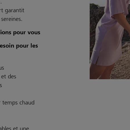
.
t garantit
 sereines.
fions pour vous
esoin pour les
us
 et des
s
r temps chaud
ables et une