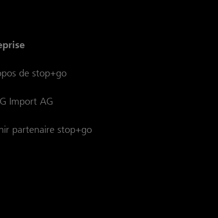
eprise
opos de stop+go
 Import AG
ir partenaire stop+go