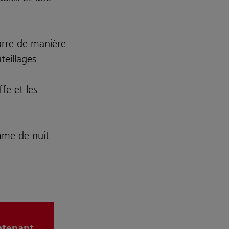
arre de manière
eillages
fe et les
omme de nuit
ntenant